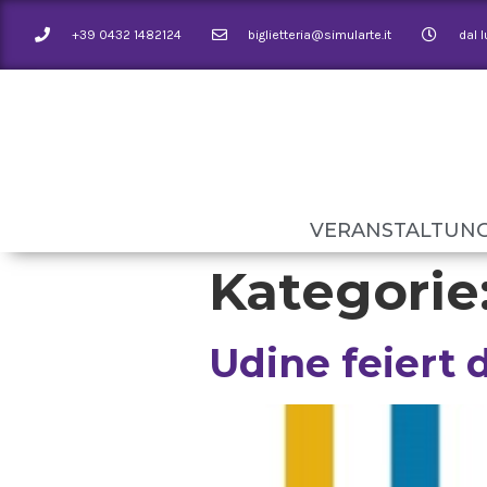
+39 0432 1482124
biglietteria@simularte.it
dal 
VERANSTALTUN
Kategorie
Udine feiert 