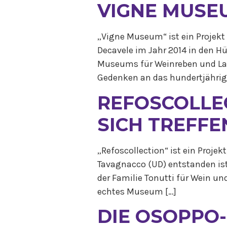
VIGNE MUSE
„Vigne Museum“ ist ein Projek
Decavele im Jahr 2014 in den H
Museums für Weinreben und Lan
Gedenken an das hundertjährige
REFOSCOLLE
SICH TREFFE
„Refoscollection“ ist ein Proj
Tavagnacco (UD) entstanden ist
der Familie Tonutti für Wein und
echtes Museum […]
DIE OSOPPO