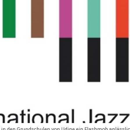
nd in den Grundschulen von Udine ein Flashmob anlässlic