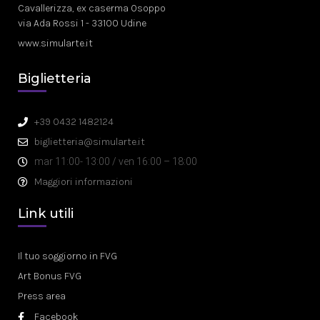
Cavallerizza, ex caserma Osoppo
via Ada Rossi 1 - 33100 Udine
www.simularte.it
Biglietteria
+39 0432 1482124
biglietteria@simularte.it
mar 11:00- 13:00 / ven 16:00 – 18:00
Maggiori informazioni
Link utili
Il tuo soggiorno in FVG
Art Bonus FVG
Press area
Facebook