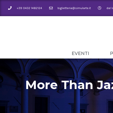
+39 0432 1482124
biglietteria@simularte.it
dal 
EVENTI
More Than Jaz