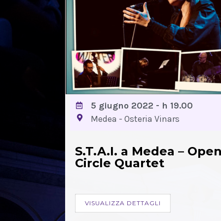
5 giugno 2022 - h 19.00
Medea - Osteria Vinars
S.T.A.I. a Medea – Ope
Circle Quartet
VISUALIZZA DETTAGLI