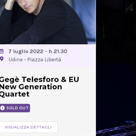
7 luglio 2022 - h 21.30
Udine - Piazza Libertà
Gegè Telesforo & EU
New Generation
Quartet
SOLD OUT
VISUALIZZA DETTAGLI