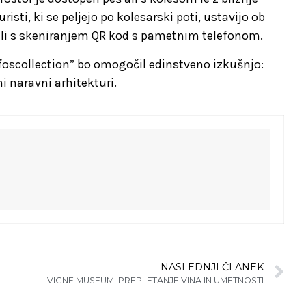
ti, ki se peljejo po kolesarski poti, ustavijo ob
h ali s skeniranjem QR kod s pametnim telefonom.
efoscollection” bo omogočil edinstveno izkušnjo:
 naravni arhitekturi.
NASLEDNJI ČLANEK
VIGNE MUSEUM: PREPLETANJE VINA IN UMETNOSTI