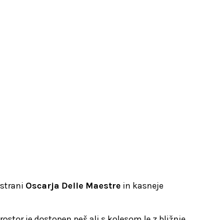
 strani
Oscarja
Delle
Maestre
in kasneje
stor je dostopen peš ali s kolesom le z bližnje