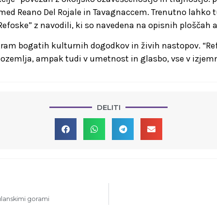
med Reano Del Rojale in Tavagnaccem. Trenutno lahko turis
 “Refoske” z navodili, ki so navedena na opisnih plošča
program bogatih kulturnih dogodkov in živih nastopov. “R
ozemlja, ampak tudi v umetnost in glasbo, vse v izjemni
DELITI
lanskimi gorami