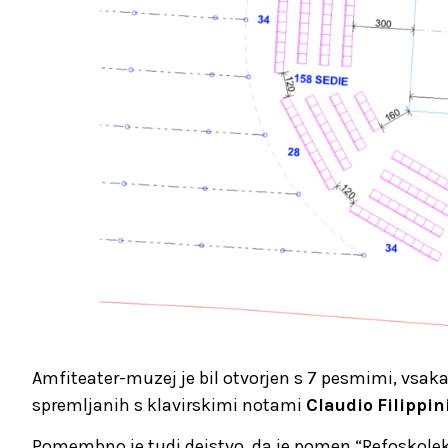
Amfiteater-muzej je bil otvorjen s 7 pesmimi, vsa
spremljanih s klavirskimi notami
Claudio
Filippin
Pomembno je tudi dejstvo, da je pomen “Refoskolekci