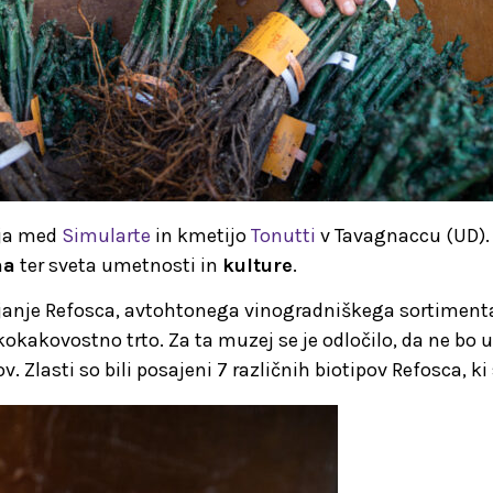
anja med
Simularte
in kmetijo
Tonutti
v Tavagnaccu (UD). P
na
ter sveta umetnosti in
kulture
.
anjanje Refosca, avtohtonega vinogradniškega sortimenta 
isokokakovostno trto. Za ta muzej se je odločilo, da ne
v. Zlasti so bili posajeni 7 različnih biotipov Refosca, 