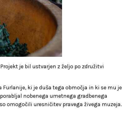
rojekt je bil ustvarjen z željo po združitvi
Furlanije, ki je duša tega območja in ki se mu je
 bo uporabljal nobenega umetnega gradbenega
ki so omogočili uresničitev pravega živega muzeja.