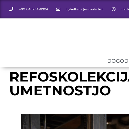
+39 0432 1482124
biglietteria@simularte.it
dal 
DOGOD
REFOSKOLEKCIJA
UMETNOSTJO