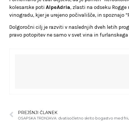
kolesarske poti
AlpeAdria
, zlasti na odseku Rogge 
vinogradu, kjer je urejeno počivališče, in spoznajo
Dolgoročni cilj je razviti v naslednjih dveh letih 
pravo potopitev ne samo v svet vina in furlanskega 
PREJŠNJI ČLANEK
OSAPSKA TRDNJAVA: dvatisočletno skrito bogastvo med friu