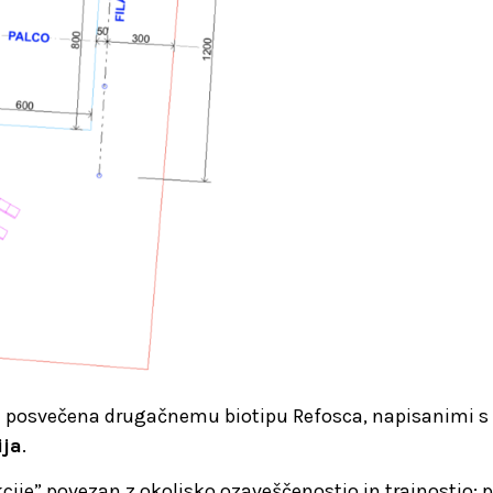
ka posvečena drugačnemu biotipu Refosca, napisanimi s
ija
.
je” povezan z okoljsko ozaveščenostjo in trajnostjo: pro