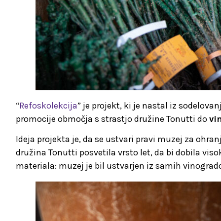
“
Refoskolekcija
” je projekt, ki je nastal iz sodelov
promocije območja s strastjo družine Tonutti do
vi
Ideja projekta je, da se ustvari pravi muzej za ohr
družina Tonutti posvetila vrsto let, da bi dobila v
materiala: muzej je bil ustvarjen iz samih vinogrado