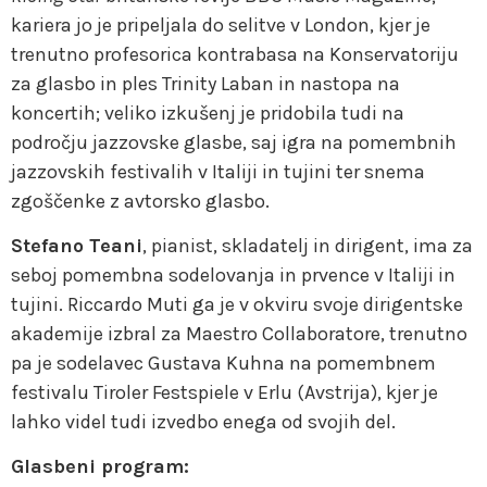
kariera jo je pripeljala do selitve v London, kjer je
trenutno profesorica kontrabasa na Konservatoriju
za glasbo in ples Trinity Laban in nastopa na
koncertih; veliko izkušenj je pridobila tudi na
področju jazzovske glasbe, saj igra na pomembnih
jazzovskih festivalih v Italiji in tujini ter snema
zgoščenke z avtorsko glasbo.
Stefano Teani
, pianist, skladatelj in dirigent, ima za
seboj pomembna sodelovanja in prvence v Italiji in
tujini. Riccardo Muti ga je v okviru svoje dirigentske
akademije izbral za Maestro Collaboratore, trenutno
pa je sodelavec Gustava Kuhna na pomembnem
festivalu Tiroler Festspiele v Erlu (Avstrija), kjer je
lahko videl tudi izvedbo enega od svojih del.
Glasbeni program: