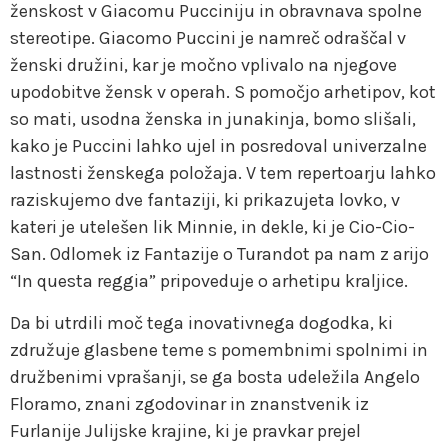
ženskost v Giacomu Pucciniju in obravnava spolne
stereotipe. Giacomo Puccini je namreč odraščal v
ženski družini, kar je močno vplivalo na njegove
upodobitve žensk v operah. S pomočjo arhetipov, kot
so mati, usodna ženska in junakinja, bomo slišali,
kako je Puccini lahko ujel in posredoval univerzalne
lastnosti ženskega položaja. V tem repertoarju lahko
raziskujemo dve fantaziji, ki prikazujeta lovko, v
kateri je utelešen lik Minnie, in dekle, ki je Cio-Cio-
San. Odlomek iz Fantazije o Turandot pa nam z arijo
“In questa reggia” pripoveduje o arhetipu kraljice.
Da bi utrdili moč tega inovativnega dogodka, ki
združuje glasbene teme s pomembnimi spolnimi in
družbenimi vprašanji, se ga bosta udeležila Angelo
Floramo, znani zgodovinar in znanstvenik iz
Furlanije Julijske krajine, ki je pravkar prejel