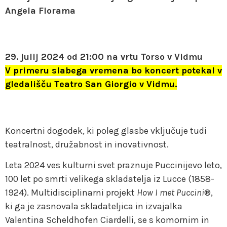
Angela Florama
29. julij 2024 od 21:00 na vrtu Torso v Vidmu
V primeru slabega vremena bo koncert potekal v
gledališču Teatro San Giorgio v Vidmu.
Koncertni dogodek, ki poleg glasbe vključuje tudi
teatralnost, družabnost in inovativnost.
Leta 2024 ves kulturni svet praznuje Puccinijevo leto,
100 let po smrti velikega skladatelja iz Lucce (1858-
1924). Multidisciplinarni projekt
How I met Puccini
®,
ki ga je zasnovala skladateljica in izvajalka
Valentina Scheldhofen Ciardelli, se s komornim in