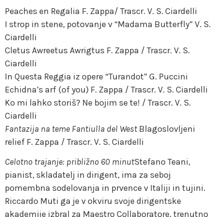
Peaches en Regalia F. Zappa/ Trascr. V. S. Ciardelli
I strop in stene, potovanje v “Madama Butterfly” V. S.
Ciardelli
Cletus Awreetus Awrigtus F. Zappa / Trascr. V. S.
Ciardelli
In Questa Reggia iz opere “Turandot” G. Puccini
Echidna’s arf (of you) F. Zappa / Trascr. V. S. Ciardelli
Ko mi lahko storiš? Ne bojim se te! / Trascr. V. S.
Ciardelli
Fantazija na teme Fantiulla del West
Blagoslovljeni
relief F. Zappa / Trascr. V. S. Ciardelli
Celotno trajanje: približno 60 minut
Stefano Teani,
pianist, skladatelj in dirigent, ima za seboj
pomembna sodelovanja in prvence v Italiji in tujini.
Riccardo Muti ga je v okviru svoje dirigentske
akademije izbral za Maestro Collaboratore, trenutno