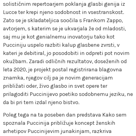
solističnim repertoarjem poklanja glasbi genija iz
Lucce ter krepi njeno sodobnost in vsestranskost.
Zato se je skladateljica soočila s Frankom Zappo,
avtorjem, s katerim se je ukvarjala že od mladosti,
saj mu je kot genialnemu inovatorju tako kot
Pucciniju uspelo razbiti kalup glasbene zvrsti, v
kateri je debitiral, jo posodobiti in odpreti pot novim
okužbam. Zaradi odličnih rezultatov, doseženih od
leta 2020, je projekt postal registrirana blagovna
znamka, njegov cilj pa je novim generacijam
približati oder, živo glasbo in svet opere ter
prilagoditi Puccinijevo poetiko sodobnemu jeziku, ne
da bi pri tem izdal njeno bistvo.
Poleg tega na ta poseben dan predstava Kako sem
spoznala Puccinija približuje koncept ženskih
arhetipov Puccinijevim junakinjam, razkriva