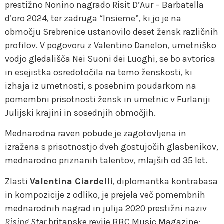
prestižno Nonino nagrado Risit D’Aur – Barbatella
d’oro 2024, ter zadruga “Insieme”, ki jo je na
območju Srebrenice ustanovilo deset žensk različnih
profilov. V pogovoru z Valentino Danelon, umetniško
vodjo gledališča Nei Suoni dei Luoghi, se bo avtorica
in esejistka osredotočila na temo ženskosti, ki
izhaja iz umetnosti, s posebnim poudarkom na
pomembni prisotnosti žensk in umetnic v Furlaniji
Julijski krajini in sosednjih območjih.
Mednarodna raven pobude je zagotovljena in
izražena s prisotnostjo dveh gostujočih glasbenikov,
mednarodno priznanih talentov, mlajših od 35 let.
Zlasti
Valentina Ciardelli
, diplomantka kontrabasa
in kompozicije z odliko, je prejela več pomembnih
mednarodnih nagrad in julija 2020 prestižni naziv
Rising Star
britanske revije BBC Music Magazine;