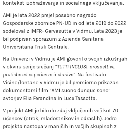
kontekst izobraževanja in socialnega vključevanja.
AMI je leta 2022 prejel posebno nagrado
Gospodarske zbornice PN-UD in od leta 2019 do 2022
sodeloval z IMFR- Gervasutta v Vidmu. Leta 2023 je
bil podpisan sporazum z Azienda Sanitaria
Universitaria Friuli Centrale.
Na Univerzi v Vidmu je AMI govoril o svojih izkušnjah
v okviru serije srečanj
“TUTTI INCLUSI, prospettive,
pratiche ed esperienze inclusive”
. Na festivalu
Vicino/lontano v Vidmu je bil premierno prikazan
dokumentarni film “AMI suono dunque sono”
avtorjev Elia Ferandina in Luce Tassotta.
V projekt AMI je bilo do zdaj vključenih več kot 70
učencev (otrok, mladostnikov in odraslih). Jedro
projekta nastopa v manjših in večjih skupinah z