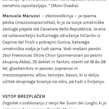
nenehno izpostavljajo. ” (Moni Ovadia)
Manuela Marussi
– zborovodkinja – je operna
pevka (mezzosopranistka), ki je za svoje umetniške
zasluge prejela red Cavaliere della Repubblica. Je ena
od ustanoviteljic kulturnega združenja InCanto iz
Caprive del Friuli v pokrajini Gorica, katerega
umetniška vodja je tudi sama. Vodi mešani pevski
zbor Freevoices Show Choir (poimenovan po pesmi
skupine Abba), 35 deklet in fantov, starih od 18 do 28
let, glasbenikov in pevcev, sopranov in
mezzosopranov, altov, tenorjev, basov, ki si delijo
užitek skupnega bivanja na odru, pa tudi v življenju.
VSTOP BREZPLAČEN
Dogodek v sodelovanju z revijo Nei Suoni dei Luoghi, ki jo