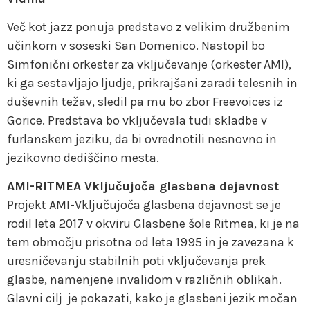
Več kot jazz ponuja predstavo z velikim družbenim
učinkom v soseski San Domenico. Nastopil bo
Simfonični orkester za vključevanje (orkester AMI),
ki ga sestavljajo ljudje, prikrajšani zaradi telesnih in
duševnih težav, sledil pa mu bo zbor Freevoices iz
Gorice. Predstava bo vključevala tudi skladbe v
furlanskem jeziku, da bi ovrednotili nesnovno in
jezikovno dediščino mesta.
AMI-RITMEA Vključujoča glasbena dejavnost
Projekt AMI-Vključujoča glasbena dejavnost se je
rodil leta 2017 v okviru Glasbene šole Ritmea, ki je na
tem območju prisotna od leta 1995 in je zavezana k
uresničevanju stabilnih poti vključevanja prek
glasbe, namenjene invalidom v različnih oblikah.
Glavni cilj je pokazati, kako je glasbeni jezik močan