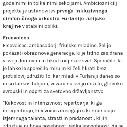
godalnimi in tolkalnimi sekcijami. Ambiciozni cilj
projekta je ustanovitev
prvega inkluzivnega
simfoničnega orkestra Furlanije Julijske
krajine
v stabilni obliki.
Freevoices
Freevoices, ambasadorji friulske mladine, želijo
pokazati obraz nove generacije, ki je trdno zasidrana
v svoji domovini in hkrati odprta v svet. Sporočilo, ki
je lahko le sporočilo miru in ki želi hkrati brez
protislovij združiti to, kar mladi v Furlaniji danes so
in so lahko: Italijani, vezani na svojo deželo, globoko
evropski in odprti za svetovno državljanstvo.
“Kakovost in intenzivnost repertoarja, ki ga
interpretirajo, Freevoices dosegajo s kombinacijo
izjemnega talenta, strasti in predanosti, ki jih
združuje njihova posebnost: redka sposobnost, da se