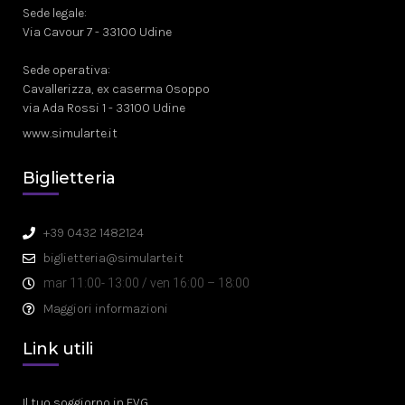
Sede legale:
Via Cavour 7 - 33100 Udine
Sede operativa:
Cavallerizza, ex caserma Osoppo
via Ada Rossi 1 - 33100 Udine
www.simularte.it
Biglietteria
+39 0432 1482124
biglietteria@simularte.it
mar 11:00- 13:00 / ven 16:00 – 18:00
Maggiori informazioni
Link utili
Il tuo soggiorno in FVG