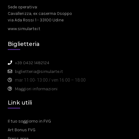
Sede operativa:
Cavallerizza, ex caserma Osoppo
via Ada Rossi 1 - 33100 Udine
www.simularte.it
Biglietteria
+39 0432 1482124
biglietteria@simularte.it
mar 11:00- 13:00 / ven 16:00 – 18:00
Maggiori informazioni
Link utili
Il tuo soggiorno in FVG
Art Bonus FVG
Press area