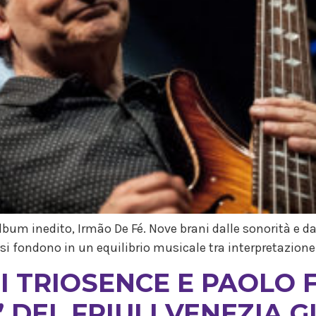
album inedito, Irmão De Fé. Nove brani dalle sonorità e dai
 si fondono in un equilibrio musicale tra interpretazion
I TRIOSENCE E PAOLO 
 DEL FRIULI VENEZIA G