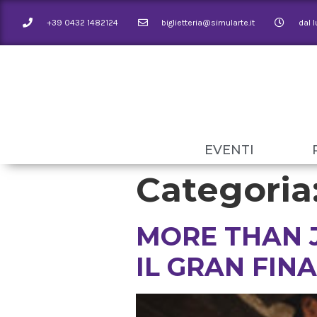
+39 0432 1482124
biglietteria@simularte.it
dal 
EVENTI
Categoria
MORE THAN 
IL GRAN FIN