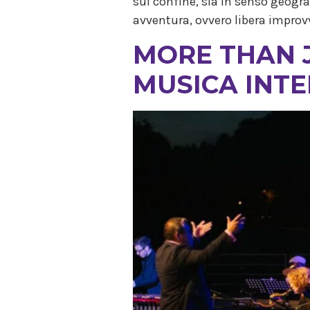
sul confine, sia in senso geogr
avventura, ovvero libera improv
MORE THAN JA
MUSICA INT