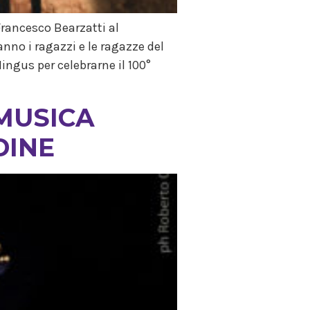
rancesco Bearzatti al
nno i ragazzi e le ragazze del
ngus per celebrarne il 100°
 MUSICA
DINE