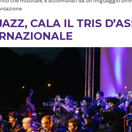
afico che musicale, e accomunati da un linguaggio unive
visazione.
ZZ, CALA IL TRIS D’AS
ERNAZIONALE