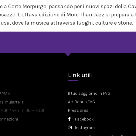
ne a Corte Morpurgo, passando per i nuovi spazi della Cava
zzo. L’ottava edizione di More Than Jazz si prepara a tr
sa, dove la musica attraversa luoghi, culture e storie.
a
Link utili
Il tuo soggiorno in FVG
82124
Art Bonus FVG
@simularte.it
Press area
3:00 / ven 16:00 – 18:00
formazioni
Facebook
Instagram