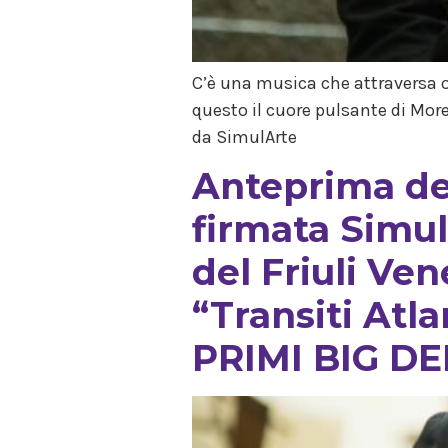
C’è una musica che attraversa oc
questo il cuore pulsante di More
da SimulArte
Anteprima del
firmata Simul
del Friuli Ven
“Transiti At
PRIMI BIG D