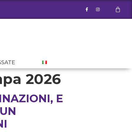
SSATE
mpa 2026
NAZIONI, E
 UN
NI