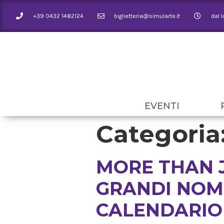
+39 0432 1482124
biglietteria@simularte.it
dal 
EVENTI
Categoria
MORE THAN J
GRANDI NOMI
CALENDARIO 