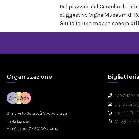
Dal piazzale del Castello di Udi
suggestivo Vigne Museum di Rosa
Giulia in una mappa sonora diffu
Organizzazione
Biglietteri
+39 0432 14
biglietteria
mar 11:00- 1
SimulArte Società Cooperativa
Maggiori in
Sede legale:
Via Cavour 7 - 33100 Udine