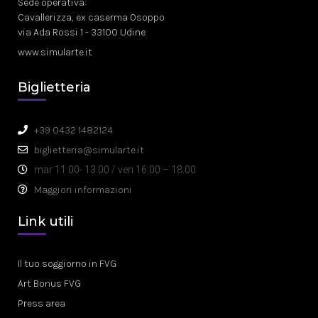
Sede operativa:
Cavallerizza, ex caserma Osoppo
via Ada Rossi 1 - 33100 Udine
www.simularte.it
Biglietteria
+39 0432 1482124
biglietteria@simularte.it
mar 11:00- 13:00 / ven 16:00 – 18:00
Maggiori informazioni
Link utili
Il tuo soggiorno in FVG
Art Bonus FVG
Press area