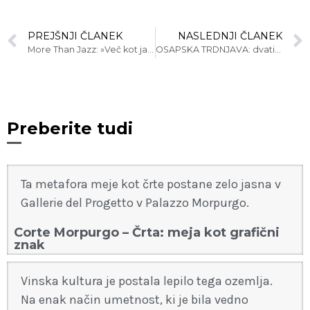
PREJŠNJI ČLANEK
NASLEDNJI ČLANEK
More Than Jazz: »Več kot jazz«, vključno z razstavami, muzeji in naravnimi parki
OSAPSKA TRDNJAVA: dvatisočletno skrito bogastvo med friulanskimi gorami
Preberite tudi
Ta metafora meje kot črte postane zelo jasna v
Gallerie del Progetto v Palazzo Morpurgo.
Corte Morpurgo – Črta: meja kot grafični
znak
Vinska kultura je postala lepilo tega ozemlja.
Na enak način umetnost, ki je bila vedno