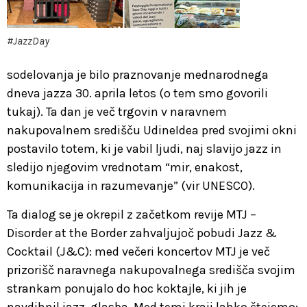
#JazzDay
sodelovanja je bilo praznovanje mednarodnega
dneva jazza 30. aprila letos (o tem smo govorili
tukaj). Ta dan je več trgovin v naravnem
nakupovalnem središču UdineIdea pred svojimi okni
postavilo totem, ki je vabil ljudi, naj slavijo jazz in
sledijo njegovim vrednotam “mir, enakost,
komunikacija in razumevanje” (vir UNESCO).
Ta dialog se je okrepil z začetkom revije MTJ –
Disorder at the Border zahvaljujoč pobudi Jazz &
Cocktail (J&C): med večeri koncertov MTJ je več
prizorišč naravnega nakupovalnega središča svojim
strankam ponujalo do hoc koktajle, ki jih je
navdihnil jazz. glasba. Med temi kraji lahko štejemo: