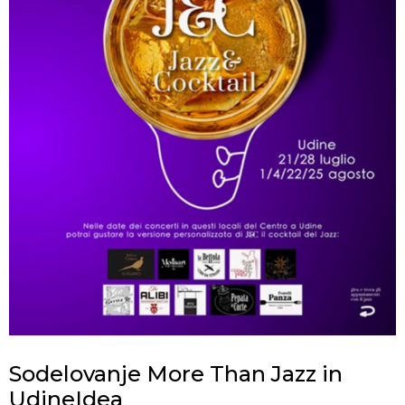
Sodelovanje More Than Jazz in
UdineIdea