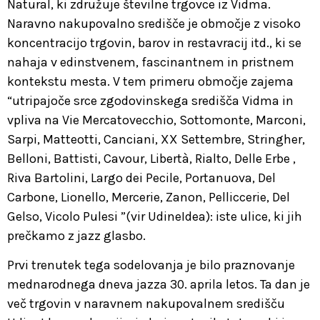
Natural, ki združuje številne trgovce iz Vidma.
Naravno nakupovalno središče je območje z visoko
koncentracijo trgovin, barov in restavracij itd., ki se
nahaja v edinstvenem, fascinantnem in pristnem
kontekstu mesta. V tem primeru območje zajema
“utripajoče srce zgodovinskega središča Vidma in
vpliva na Vie Mercatovecchio, Sottomonte, Marconi,
Sarpi, Matteotti, Canciani, XX Settembre, Stringher,
Belloni, Battisti, Cavour, Libertà, Rialto, Delle Erbe ,
Riva Bartolini, Largo dei Pecile, Portanuova, Del
Carbone, Lionello, Mercerie, Zanon, Pelliccerie, Del
Gelso, Vicolo Pulesi ”(vir UdineIdea): iste ulice, ki jih
prečkamo z jazz glasbo.
Prvi trenutek tega sodelovanja je bilo praznovanje
mednarodnega dneva jazza 30. aprila letos. Ta dan je
več trgovin v naravnem nakupovalnem središču