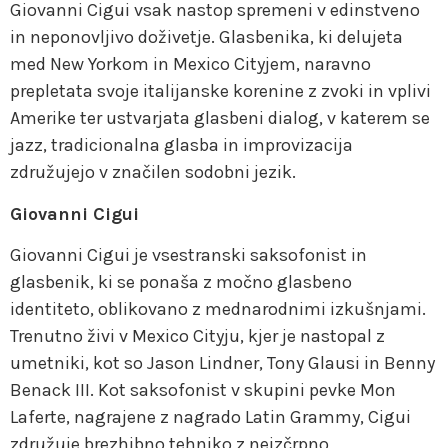
Giovanni Cigui vsak nastop spremeni v edinstveno
in neponovljivo doživetje. Glasbenika, ki delujeta
med New Yorkom in Mexico Cityjem, naravno
prepletata svoje italijanske korenine z zvoki in vplivi
Amerike ter ustvarjata glasbeni dialog, v katerem se
jazz, tradicionalna glasba in improvizacija
združujejo v značilen sodobni jezik.
Giovanni Cigui
Giovanni Cigui je vsestranski saksofonist in
glasbenik, ki se ponaša z močno glasbeno
identiteto, oblikovano z mednarodnimi izkušnjami.
Trenutno živi v Mexico Cityju, kjer je nastopal z
umetniki, kot so Jason Lindner, Tony Glausi in Benny
Benack III. Kot saksofonist v skupini pevke Mon
Laferte, nagrajene z nagrado Latin Grammy, Cigui
združuje brezhibno tehniko z neizčrpno