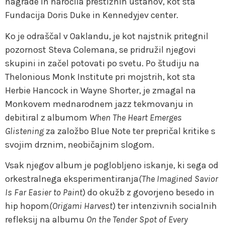
nagrade in naročila prestižnih ustanov, kot sta
Fundacija Doris Duke in Kennedyjev center.
Ko je odraščal v Oaklandu, je kot najstnik pritegnil
pozornost Steva Colemana, se pridružil njegovi
skupini in začel potovati po svetu. Po študiju na
Thelonious Monk Institute pri mojstrih, kot sta
Herbie Hancock in Wayne Shorter, je zmagal na
Monkovem mednarodnem jazz tekmovanju in
debitiral z albumom
When The Heart Emerges
Glistening
za založbo Blue Note ter prepričal kritike s
svojim drznim, neobičajnim slogom.
Vsak njegov album je poglobljeno iskanje, ki sega od
orkestralnega eksperimentiranja
(The Imagined Savior
Is Far Easier to Paint
) do okužb z govorjeno besedo in
hip hopom
(Origami Harvest
) ter intenzivnih socialnih
refleksij na albumu
On the Tender Spot of Every