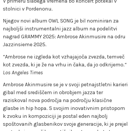
V primeru slabega vremena bo koncert potekal v
stolnici v Pordenonu.
Njegov novi album OWL SONG je bil nominiran za
najboljši instrumentalni jazz album na podelitvi
nagrad GRAMMY 2025: Ambrose Akinmusire na odru
Jazzinsieme 2025.
“Ambrose ne izgleda kot vzhajajoča zvezda, temveč
kot zvezda, ki je že na vrhu in čaka, da jo odkrijemo.
“
Los Angeles Times
Ambrose Akinmusire se je v svoji petnajstletni karieri
gibal med središčem in obrobjem jazza ter
raziskoval nova področja na področju klasične
glasbe in hip hopa. S svojim inovativnim pristopom
k zvoku in kompoziciji je postal eden najbolj
spoštovanih glasbenikov svoje generacije, ki je prejel