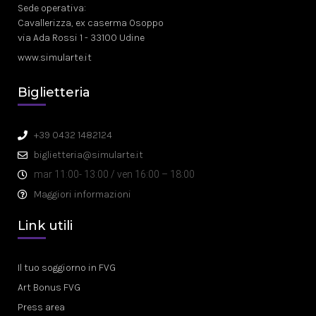
Sede operativa:
Cavallerizza, ex caserma Osoppo
via Ada Rossi 1 - 33100 Udine
www.simularte.it
Biglietteria
+39 0432 1482124
biglietteria@simularte.it
mar 11:00- 13:00 / ven 16:00 – 18:00
Maggiori informazioni
Link utili
Il tuo soggiorno in FVG
Art Bonus FVG
Press area