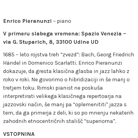
Enrico Pieranunzi
– piano
V primeru slabega vremena: Spazio Venezia –
via G. Stuparich, 8, 33100 Udine UD
1685 – leto rojstva treh “zvezd”: Bach, Georg Friedrich
Händel in Domenico Scarlatti. Enrico Pieranunzi
dokazuje, da gresta klasična glasba in jazz lahko z
roko v roki. Ne govorimo o hibridizaciji in še manj o
tretjem toku. Rimski pianist ne poskuša
interpretirati velikega klasičnega repertoarja na
jazzovski način, še manj pa “oplemenititi” jazza s
tem, da ga primerja z deli, ki so po mnenju nekaterih
zahodnih etnocentričnih stališč “superiorna”.
VSTOPNINA