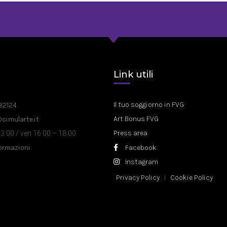
a
Link utili
Il tuo soggiorno in FVG
82124
Art Bonus FVG
@simularte.it
Press area
3:00 / ven 16:00 – 18:00
formazioni
Facebook
Instagram
Privacy Policy
Cookie Policy