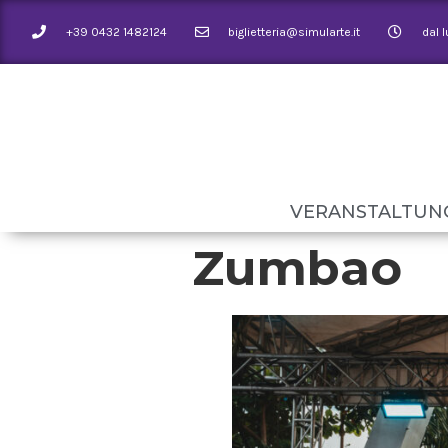
+39 0432 1482124
biglietteria@simularte.it
dal 
VERANSTALTUN
Zumbao