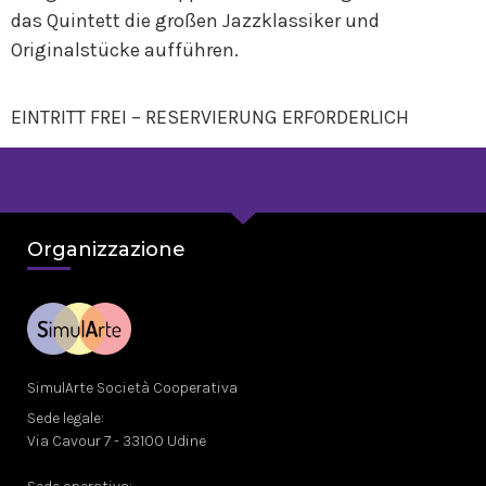
das Quintett die großen Jazzklassiker und
Originalstücke aufführen.
EINTRITT FREI – RESERVIERUNG ERFORDERLICH
Organizzazione
SimulArte Società Cooperativa
Sede legale:
Via Cavour 7 - 33100 Udine